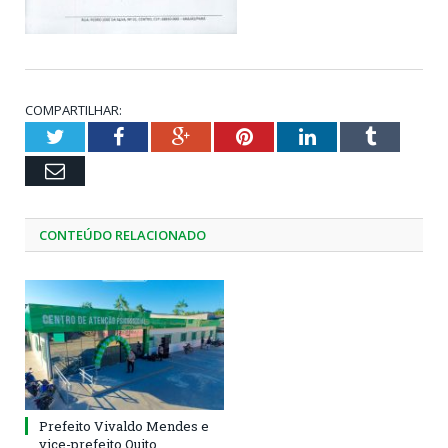
COMPARTILHAR:
Twitter
Facebook
Google+
Pinterest
LinkedIn
Tumblr
Email
CONTEÚDO RELACIONADO
Prefeito Vivaldo Mendes e
vice-prefeito Quito