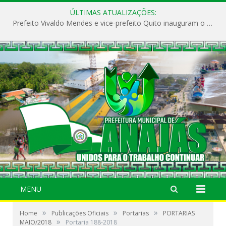
ÚLTIMAS ATUALIZAÇÕES:
Prefeito Vivaldo Mendes e vice-prefeito Quito inauguram o CAPS e fortalecem a saúde pública em Anajás.
MENU
»
»
»
Home
Publicações Oficiais
Portarias
PORTARIAS
»
MAIO/2018
Portaria 188-2018