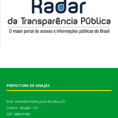
PREFEITURA DE ANAJÁS
End.: Avenida Pedro José da Silva, 01
Centro - Anajás - PA
CEP: 68810-000