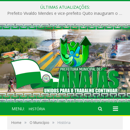
ÚLTIMAS ATUALIZAÇÕES:
Prefeito Vivaldo Mendes e vice-prefeito Quito inauguram o CAPS e fortalecem a saúde pública em Anajás.
MENU:
HISTÓRIA
»
»
Home
O Município
História