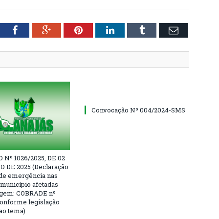
tter
Facebook
Google+
Pinterest
LinkedIn
Tumblr
Email
Convocação Nº 004/2024-SMS
Nº 1026/2025, DE 02
 DE 2025 (Declaração
 de emergência nas
 município afetadas
agem: COBRADE nº
, conforme legislação
 ao tema)