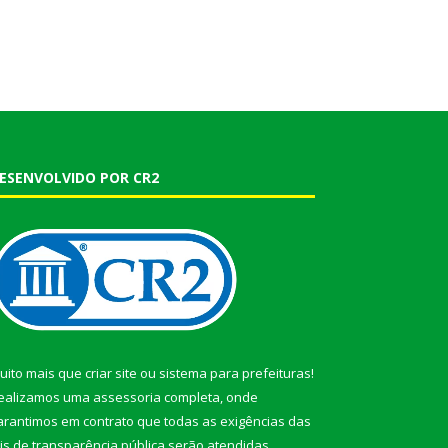
ESENVOLVIDO POR CR2
uito mais que
criar site
ou
sistema para prefeituras
!
ealizamos uma
assessoria
completa, onde
arantimos em contrato que todas as exigências das
eis de transparência pública
serão atendidas.