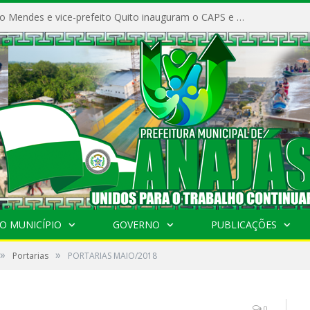
Prefeito Vivaldo Mendes e vice-prefeito Quito inauguram o CAPS e fortalecem a saúde pública em Anajás.
O MUNICÍPIO
GOVERNO
PUBLICAÇÕES
»
»
Portarias
PORTARIAS MAIO/2018
0