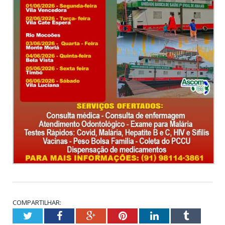
COMPARTILHAR:
Twitter
Facebook
Google+
Pinterest
LinkedIn
Tumblr