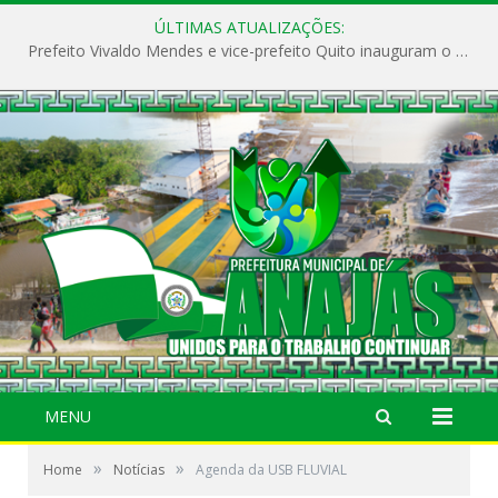
ÚLTIMAS ATUALIZAÇÕES:
Prefeito Vivaldo Mendes e vice-prefeito Quito inauguram o CAPS e fortalecem a saúde pública em Anajás.
MENU
»
»
Home
Notícias
Agenda da USB FLUVIAL