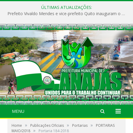
ÚLTIMAS ATUALIZAÇÕES:
Prefeito Vivaldo Mendes e vice-prefeito Quito inauguram o CAPS e fortalecem a saúde pública em Anajás.
MENU
»
»
»
Home
Publicações Oficiais
Portarias
PORTARIAS
»
MAIO/2018
Portaria 184-2018