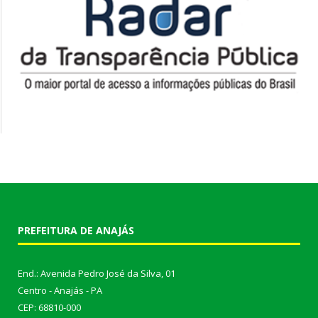
PREFEITURA DE ANAJÁS
End.: Avenida Pedro José da Silva, 01
Centro - Anajás - PA
CEP: 68810-000