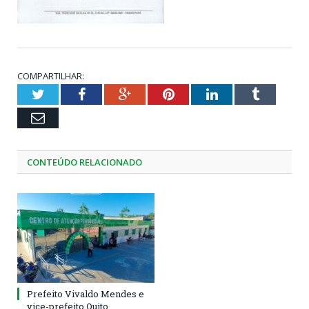
COMPARTILHAR:
Twitter
Facebook
Google+
Pinterest
LinkedIn
Tumblr
Email
CONTEÚDO RELACIONADO
Prefeito Vivaldo Mendes e
vice-prefeito Quito