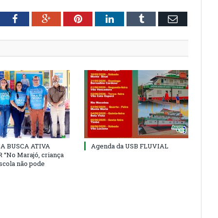
tter
Facebook
Google+
Pinterest
LinkedIn
Tumblr
Email
 DA BUSCA ATIVA
Agenda da USB FLUVIAL
“No Marajó, criança
escola não pode