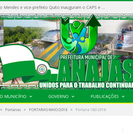
Prefeito Vivaldo Mendes e vice-prefeito Quito inauguram o CAPS e fortalecem a saúde pública em Anajás.
O MUNICÍPIO
GOVERNO
PUBLICAÇÕES
»
»
»
Portarias
PORTARIAS MAIO/2018
Portaria 180-2018