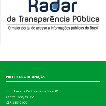
PREFEITURA DE ANAJÁS
End.: Avenida Pedro José da Silva, 01
Centro - Anajás - PA
CEP: 68810-000