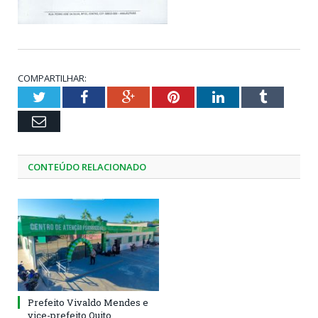
COMPARTILHAR:
Twitter
Facebook
Google+
Pinterest
LinkedIn
Tumblr
Email
CONTEÚDO RELACIONADO
Prefeito Vivaldo Mendes e
vice-prefeito Quito