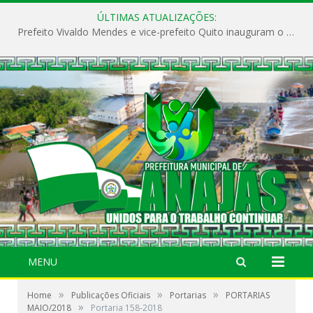
ÚLTIMAS ATUALIZAÇÕES:
Prefeito Vivaldo Mendes e vice-prefeito Quito inauguram o CAPS e fortalecem a saúde pública em Anajás.
MENU
»
»
»
Home
Publicações Oficiais
Portarias
PORTARIAS
»
MAIO/2018
Portaria 158-2018