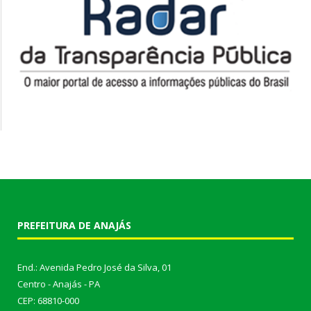
PREFEITURA DE ANAJÁS
End.: Avenida Pedro José da Silva, 01
Centro - Anajás - PA
CEP: 68810-000