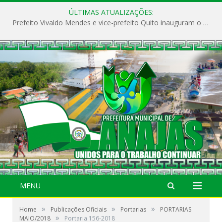
ÚLTIMAS ATUALIZAÇÕES:
Prefeito Vivaldo Mendes e vice-prefeito Quito inauguram o CAPS e fortalecem a saúde pública em Anajás.
MENU
»
»
»
Home
Publicações Oficiais
Portarias
PORTARIAS
»
MAIO/2018
Portaria 156-2018