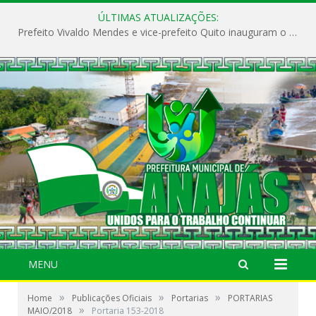
ÚLTIMAS ATUALIZAÇÕES:
Prefeito Vivaldo Mendes e vice-prefeito Quito inauguram o CAPS e fortalecem a saúde pública em Anajás.
MENU
»
»
»
Home
Publicações Oficiais
Portarias
PORTARIAS
»
MAIO/2018
Portaria 153-2018