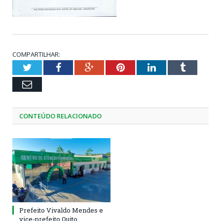
COMPARTILHAR:
Twitter
Facebook
Google+
Pinterest
LinkedIn
Tumblr
Email
CONTEÚDO RELACIONADO
Prefeito Vivaldo Mendes e
vice-prefeito Quito