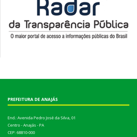
PREFEITURA DE ANAJÁS
End.: Avenida Pedro José da Silva, 01
Centro - Anajás - PA
CEP: 68810-000