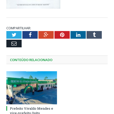
COMPARTILHAR:
Twitter
Facebook
Google+
Pinterest
LinkedIn
Tumblr
Email
CONTEÚDO RELACIONADO
Prefeito Vivaldo Mendes e
vice-prefeito Quito