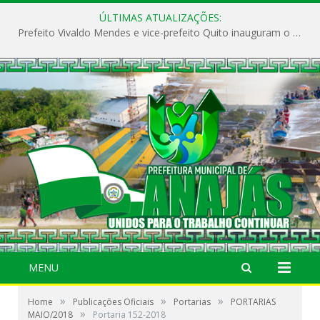
ÚLTIMAS ATUALIZAÇÕES:
Prefeito Vivaldo Mendes e vice-prefeito Quito inauguram o CAPS e fortalecem a saúde pública em Anajás.
MENU
»
»
»
Home
Publicações Oficiais
Portarias
PORTARIAS
»
MAIO/2018
Portaria 152-2018