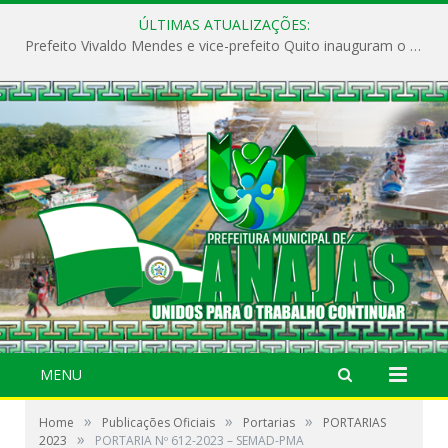
ÚLTIMAS ATUALIZAÇÕES:
Prefeito Vivaldo Mendes e vice-prefeito Quito inauguram o CAPS e fortalecem a saúde pública em Anajás.
MENU
»
»
»
Home
Publicações Oficiais
Portarias
PORTARIAS
»
2023
PORTARIA Nº 612-2023 – SEMAD-PMA