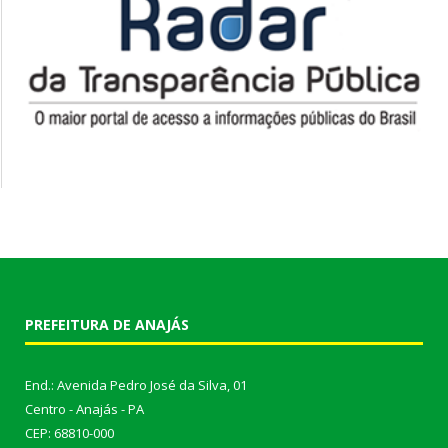
PREFEITURA DE ANAJÁS
End.: Avenida Pedro José da Silva, 01
Centro - Anajás - PA
CEP: 68810-000