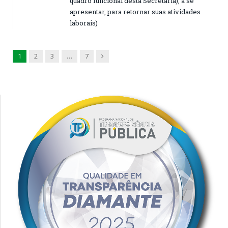
quadro funcional desta Secretaria), a se
apresentar, para retornar suas atividades
laborais)
Next
1
2
3
…
7