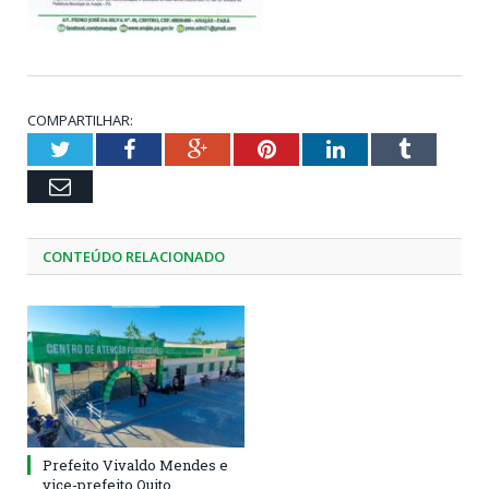
COMPARTILHAR:
Twitter
Facebook
Google+
Pinterest
LinkedIn
Tumblr
Email
CONTEÚDO RELACIONADO
Prefeito Vivaldo Mendes e
vice-prefeito Quito