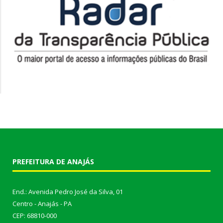
PREFEITURA DE ANAJÁS
End.: Avenida Pedro José da Silva, 01
Centro - Anajás - PA
CEP: 68810-000