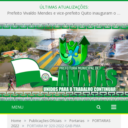
ÚLTIMAS ATUALIZAÇÕES:
Prefeito Vivaldo Mendes e vice-prefeito Quito inauguram o CAPS e fortalecem a saúde pública em Anajás.
MENU
»
»
»
Home
Publicações Oficiais
Portarias
PORTARIAS
»
2022
PORTARIA Nº 320-2022-GAB-PMA