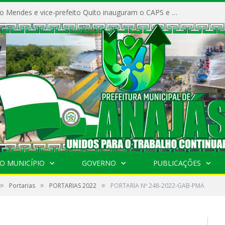
Prefeito Vivaldo Mendes e vice-prefeito Quito inauguram o CAPS e fortalecem a saúde pública em Anajás.
O MUNICÍPIO
GOVERNO
PUBLICAÇÕES
»
»
»
Portarias
PORTARIAS 2022
PORTARIA Nº 248-2022-GAB-PMA