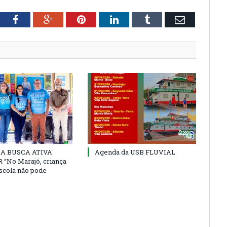
tter
Facebook
Google+
Pinterest
LinkedIn
Tumblr
Email
 DA BUSCA ATIVA
Agenda da USB FLUVIAL
“No Marajó, criança
escola não pode