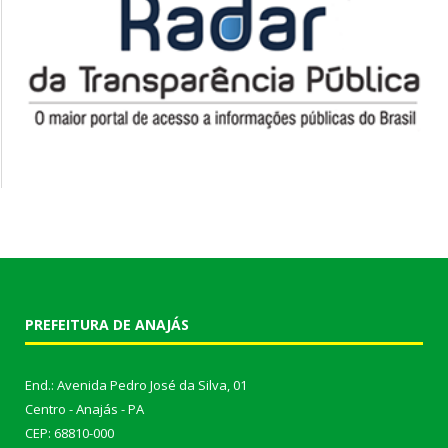
PREFEITURA DE ANAJÁS
End.: Avenida Pedro José da Silva, 01
Centro - Anajás - PA
CEP: 68810-000