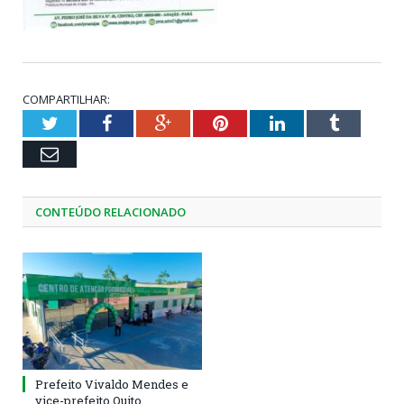
COMPARTILHAR:
Twitter
Facebook
Google+
Pinterest
LinkedIn
Tumblr
Email
CONTEÚDO RELACIONADO
Prefeito Vivaldo Mendes e
vice-prefeito Quito