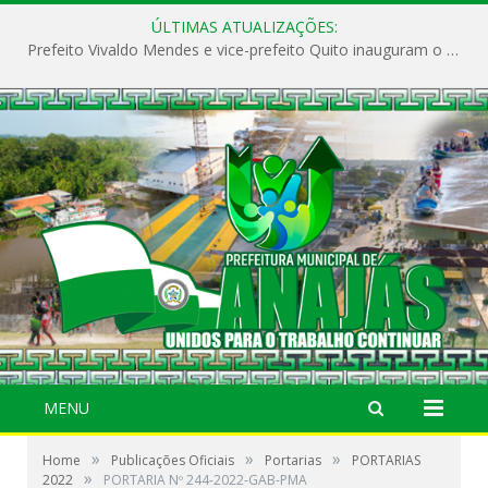
ÚLTIMAS ATUALIZAÇÕES:
Prefeito Vivaldo Mendes e vice-prefeito Quito inauguram o CAPS e fortalecem a saúde pública em Anajás.
MENU
»
»
»
Home
Publicações Oficiais
Portarias
PORTARIAS
»
2022
PORTARIA Nº 244-2022-GAB-PMA