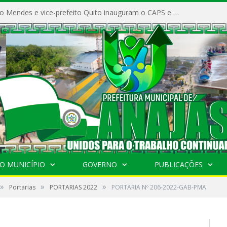
Prefeito Vivaldo Mendes e vice-prefeito Quito inauguram o CAPS e fortalecem a saúde pública em Anajás.
O MUNICÍPIO
GOVERNO
PUBLICAÇÕES
»
»
»
Portarias
PORTARIAS 2022
PORTARIA Nº 206-2022-GAB-PMA