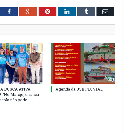
tter
Facebook
Google+
Pinterest
LinkedIn
Tumblr
Email
 DA BUSCA ATIVA
Agenda da USB FLUVIAL
“No Marajó, criança
escola não pode