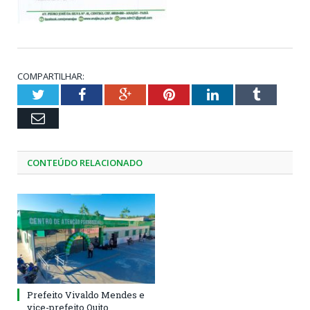
COMPARTILHAR:
Twitter
Facebook
Google+
Pinterest
LinkedIn
Tumblr
Email
CONTEÚDO RELACIONADO
Prefeito Vivaldo Mendes e
vice-prefeito Quito