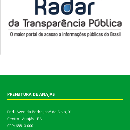
PREFEITURA DE ANAJÁS
End.: Avenida Pedro José da Silva, 01
Centro - Anajás - PA
CEP: 68810-000