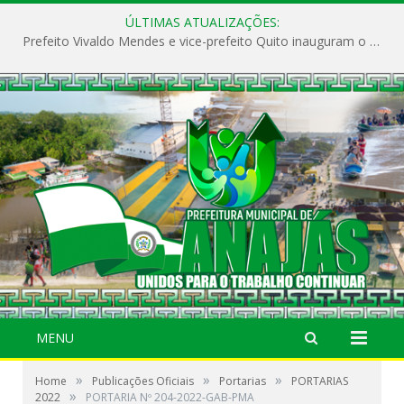
ÚLTIMAS ATUALIZAÇÕES:
Prefeito Vivaldo Mendes e vice-prefeito Quito inauguram o CAPS e fortalecem a saúde pública em Anajás.
MENU
»
»
»
Home
Publicações Oficiais
Portarias
PORTARIAS
»
2022
PORTARIA Nº 204-2022-GAB-PMA