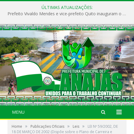
ÚLTIMAS ATUALIZAÇÕES:
Prefeito Vivaldo Mendes e vice-prefeito Quito inauguram o CAPS e fortalecem a saúde pública em Anajás.
MENU
»
»
»
Home
Publicações Oficiais
Leis
LEI Nº 59/2002, DE
18 DE MARÇO DE 2002 (Dispõe sobre o Plano de Carreira e