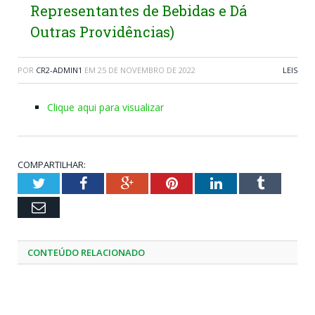
Representantes de Bebidas e Dá
Outras Providências)
POR
CR2-ADMIN1
EM
25 DE NOVEMBRO DE 2022
LEIS
Clique aqui para visualizar
COMPARTILHAR:
Twitter
Facebook
Google+
Pinterest
LinkedIn
Tumblr
Email
CONTEÚDO RELACIONADO