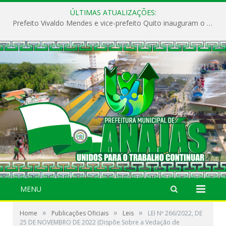
ÚLTIMAS ATUALIZAÇÕES:
Prefeito Vivaldo Mendes e vice-prefeito Quito inauguram o CAPS e fortalecem a saúde pública em Anajás.
MENU
»
»
»
Home
Publicações Oficiais
Leis
LEI Nº 266/2022, DE
25 DE NOVEMBRO DE 2022 (Dispõe Sobre a Vedação de