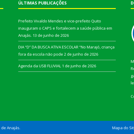
ÚLTIMAS PUBLICAÇÕES
D
Prefeito Vivaldo Mendes e vice-prefeito Quito
inauguram o CAPS e fortalecem a saúde pública em
Anajás.
13 de junho de 2026
DIA “D” DA BUSCA ATIVA ESCOLAR “No Marajó, criança
fora da escola não pode
2 de junho de 2026
M
Agenda da USB FLUVIAL
1 de junho de 2026
R
g
l
C
l de Anajás.
Mapa do Si