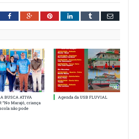
tter
Facebook
Google+
Pinterest
LinkedIn
Tumblr
Email
 DA BUSCA ATIVA
Agenda da USB FLUVIAL
“No Marajó, criança
escola não pode