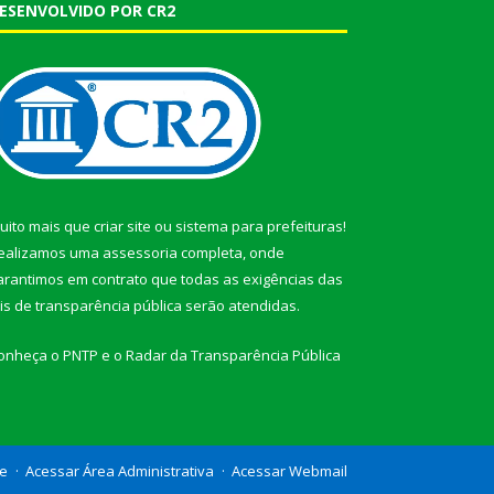
ESENVOLVIDO POR CR2
uito mais que
criar site
ou
sistema para prefeituras
!
ealizamos uma
assessoria
completa, onde
arantimos em contrato que todas as exigências das
eis de transparência pública
serão atendidas.
onheça o
PNTP
e o
Radar da Transparência Pública
te
Acessar Área Administrativa
Acessar Webmail