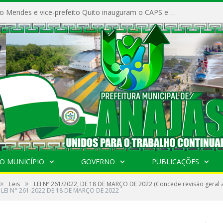
Prefeito Vivaldo Mendes e vice-prefeito Quito inauguram o CAPS e fortalecem a saúde pública em Anajás.
O MUNICÍPIO
GOVERNO
PUBLICAÇÕES
»
»
Leis
LEI Nº 261/2022, DE 18 DE MARÇO DE 2022 (Concede revisão geral 
LEI N° 261-2022 DE 18 DE MARÇO DE 2022