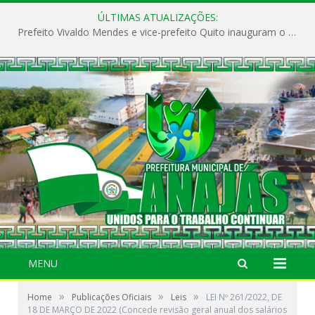
ÚLTIMAS ATUALIZAÇÕES:
Prefeito Vivaldo Mendes e vice-prefeito Quito inauguram o CAPS e fortalecem a saúde pública em Anajás.
MENU
»
»
»
Home
Publicações Oficiais
Leis
LEI Nº 261/2022, DE
18 DE MARÇO DE 2022 (Concede revisão geral anual dos salários