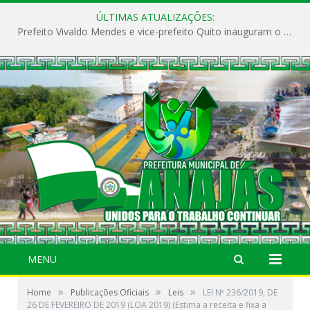
ÚLTIMAS ATUALIZAÇÕES:
Prefeito Vivaldo Mendes e vice-prefeito Quito inauguram o CAPS e fortalecem a saúde pública em Anajás.
MENU
»
»
»
Home
Publicações Oficiais
Leis
LEI Nº 236/2019, DE
26 DE FEVEREIRO DE 2019 (LOA 2019) (Estima a receita e fixa a