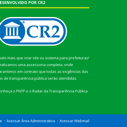
ESENVOLVIDO POR CR2
uito mais que
criar site
ou
sistema para prefeituras
!
ealizamos uma
assessoria
completa, onde
arantimos em contrato que todas as exigências das
eis de transparência pública
serão atendidas.
onheça o
PNTP
e o
Radar da Transparência Pública
te
Acessar Área Administrativa
Acessar Webmail