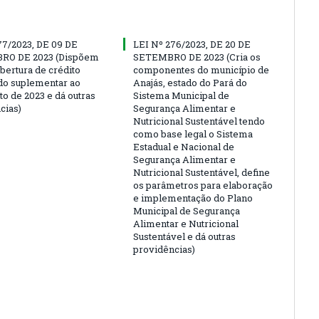
77/2023, DE 09 DE
LEI Nº 276/2023, DE 20 DE
O DE 2023 (Dispõem
SETEMBRO DE 2023 (Cria os
bertura de crédito
componentes do município de
do suplementar ao
Anajás, estado do Pará do
o de 2023 e dá outras
Sistema Municipal de
cias)
Segurança Alimentar e
Nutricional Sustentável tendo
como base legal o Sistema
Estadual e Nacional de
Segurança Alimentar e
Nutricional Sustentável, define
os parâmetros para elaboração
e implementação do Plano
Municipal de Segurança
Alimentar e Nutricional
Sustentável e dá outras
providências)