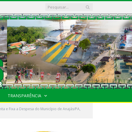
TRANSPARÊNCIA
ita e Fixa a Despesa do Município de Anajás/PA,