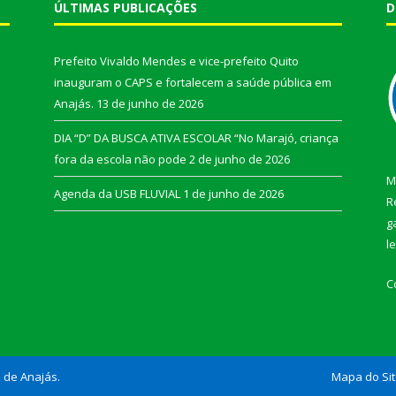
ÚLTIMAS PUBLICAÇÕES
D
Prefeito Vivaldo Mendes e vice-prefeito Quito
inauguram o CAPS e fortalecem a saúde pública em
Anajás.
13 de junho de 2026
DIA “D” DA BUSCA ATIVA ESCOLAR “No Marajó, criança
fora da escola não pode
2 de junho de 2026
M
Agenda da USB FLUVIAL
1 de junho de 2026
R
g
l
C
l de Anajás.
Mapa do Si