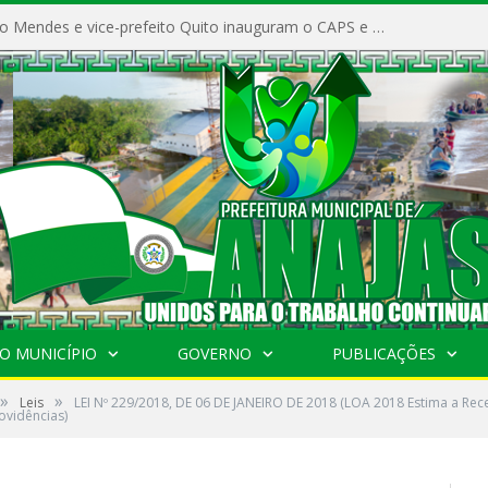
Prefeito Vivaldo Mendes e vice-prefeito Quito inauguram o CAPS e fortalecem a saúde pública em Anajás.
O MUNICÍPIO
GOVERNO
PUBLICAÇÕES
»
»
Leis
LEI Nº 229/2018, DE 06 DE JANEIRO DE 2018 (LOA 2018 Estima a Rece
ovidências)