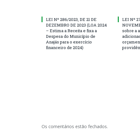
LEI Nº 286/2023, DE 21 DE
LEI Nº 2
DEZEMBRO DE 2023 (LOA 2024
NOVEMBR
– Estima a Receita e fixa a
sobre a a
Despesa do Município de
adiciona
Anajás para o exercício
orçament
financeiro de 2024)
providên
Os comentários estão fechados.