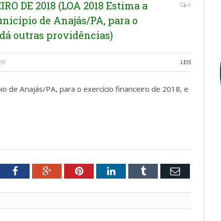
EIRO DE 2018 (LOA 2018 Estima a
0
unicípio de Anajás/PA, para o
 dá outras providências)
18
LEIS
io de Anajás/PA, para o exercício financeiro de 2018, e
tter
Facebook
Google+
Pinterest
LinkedIn
Tumblr
Email