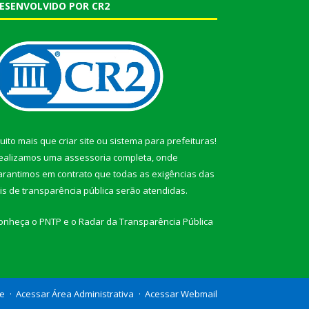
ESENVOLVIDO POR CR2
uito mais que
criar site
ou
sistema para prefeituras
!
ealizamos uma
assessoria
completa, onde
arantimos em contrato que todas as exigências das
eis de transparência pública
serão atendidas.
onheça o
PNTP
e o
Radar da Transparência Pública
te
Acessar Área Administrativa
Acessar Webmail