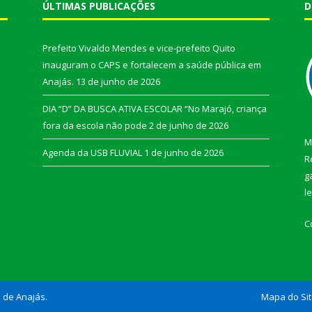
ÚLTIMAS PUBLICAÇÕES
D
Prefeito Vivaldo Mendes e vice-prefeito Quito
inauguram o CAPS e fortalecem a saúde pública em
Anajás.
13 de junho de 2026
DIA “D” DA BUSCA ATIVA ESCOLAR “No Marajó, criança
fora da escola não pode
2 de junho de 2026
M
Agenda da USB FLUVIAL
1 de junho de 2026
R
g
l
C
l de Anajás.
Mapa do Si