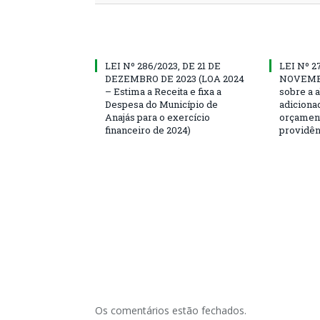
LEI Nº 286/2023, DE 21 DE
LEI Nº 2
DEZEMBRO DE 2023 (LOA 2024
NOVEMBR
– Estima a Receita e fixa a
sobre a a
Despesa do Município de
adiciona
Anajás para o exercício
orçament
financeiro de 2024)
providên
Os comentários estão fechados.