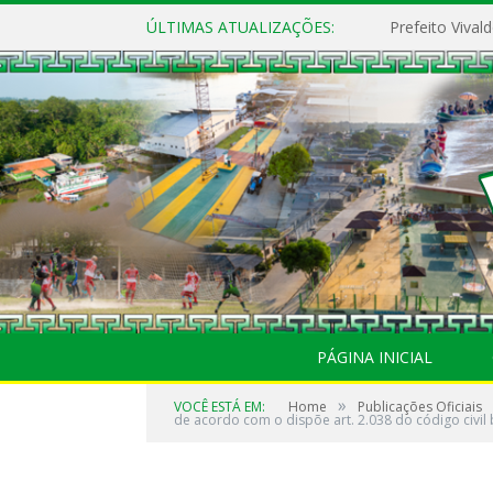
ÚLTIMAS ATUALIZAÇÕES:
PÁGINA INICIAL
»
VOCÊ ESTÁ EM:
Home
Publicações Oficiais
de acordo com o dispõe art. 2.038 do código civil b