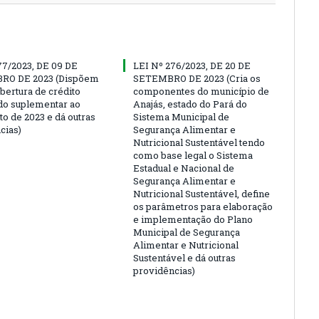
77/2023, DE 09 DE
LEI Nº 276/2023, DE 20 DE
O DE 2023 (Dispõem
SETEMBRO DE 2023 (Cria os
bertura de crédito
componentes do município de
do suplementar ao
Anajás, estado do Pará do
o de 2023 e dá outras
Sistema Municipal de
cias)
Segurança Alimentar e
Nutricional Sustentável tendo
como base legal o Sistema
Estadual e Nacional de
Segurança Alimentar e
Nutricional Sustentável, define
os parâmetros para elaboração
e implementação do Plano
Municipal de Segurança
Alimentar e Nutricional
Sustentável e dá outras
providências)