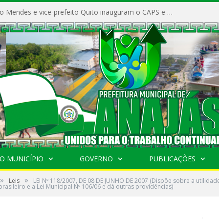
Prefeito Vivaldo Mendes e vice-prefeito Quito inauguram o CAPS e fortalecem a saúde pública em Anajás.
O MUNICÍPIO
GOVERNO
PUBLICAÇÕES
»
»
Leis
LEI Nº 118/2007, DE 08 DE JUNHO DE 2007 (Dispõe sobre a utilidad
rasileiro e a Lei Municipal Nº 106/06 e dá outras providências)