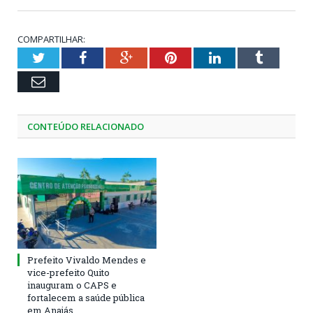
COMPARTILHAR:
Twitter
Facebook
Google+
Pinterest
LinkedIn
Tumblr
Email
CONTEÚDO RELACIONADO
Prefeito Vivaldo Mendes e
vice-prefeito Quito
inauguram o CAPS e
fortalecem a saúde pública
em Anajás.