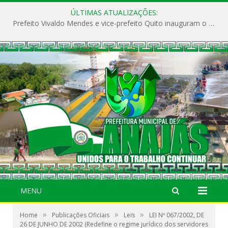
ÚLTIMAS ATUALIZAÇÕES:
Prefeito Vivaldo Mendes e vice-prefeito Quito inauguram o CAPS e fortalecem a saúde pública em Anajás.
MENU
»
»
»
Home
Publicações Oficiais
Leis
LEI Nº 067/2002, DE
26 DE JUNHO DE 2002 (Redefine o regime jurídico dos servidores