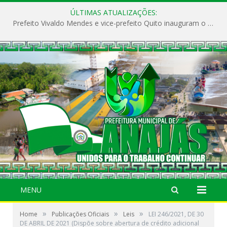
ÚLTIMAS ATUALIZAÇÕES:
Prefeito Vivaldo Mendes e vice-prefeito Quito inauguram o CAPS e fortalecem a saúde pública em Anajás.
MENU
»
»
»
Home
Publicações Oficiais
Leis
LEI 246/2021, DE 30
DE ABRIL DE 2021 (Dispõe sobre abertura de crédito adicional