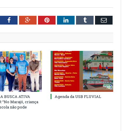
tter
Facebook
Google+
Pinterest
LinkedIn
Tumblr
Email
 DA BUSCA ATIVA
Agenda da USB FLUVIAL
“No Marajó, criança
escola não pode