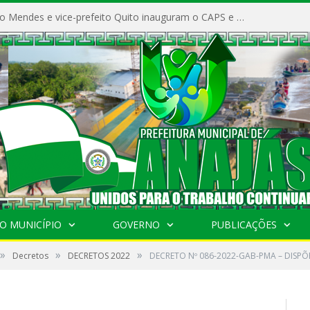
Prefeito Vivaldo Mendes e vice-prefeito Quito inauguram o CAPS e fortalecem a saúde pública em Anajás.
O MUNICÍPIO
GOVERNO
PUBLICAÇÕES
»
»
»
Decretos
DECRETOS 2022
DECRETO Nº 086-2022-GAB-PMA – DISP