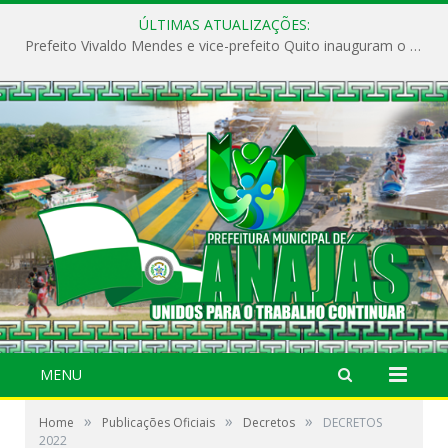
ÚLTIMAS ATUALIZAÇÕES:
Prefeito Vivaldo Mendes e vice-prefeito Quito inauguram o CAPS e fortalecem a saúde pública em Anajás.
MENU
»
»
»
Home
Publicações Oficiais
Decretos
DECRETOS
2022