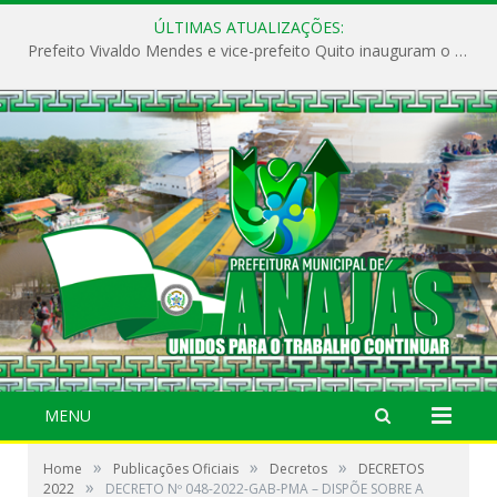
ÚLTIMAS ATUALIZAÇÕES:
Prefeito Vivaldo Mendes e vice-prefeito Quito inauguram o CAPS e fortalecem a saúde pública em Anajás.
MENU
»
»
»
Home
Publicações Oficiais
Decretos
DECRETOS
»
2022
DECRETO Nº 048-2022-GAB-PMA – DISPÕE SOBRE A