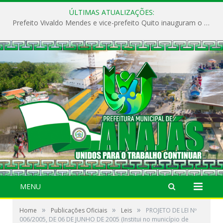
ÚLTIMAS ATUALIZAÇÕES:
Prefeito Vivaldo Mendes e vice-prefeito Quito inauguram o CAPS e fortalecem a saúde pública em Anajás.
MENU
»
»
»
Home
Publicações Oficiais
Leis
PROJETO DE LEI Nº
006/2005, DE 06 DE JUNHO DE 2005 (Institui no município de