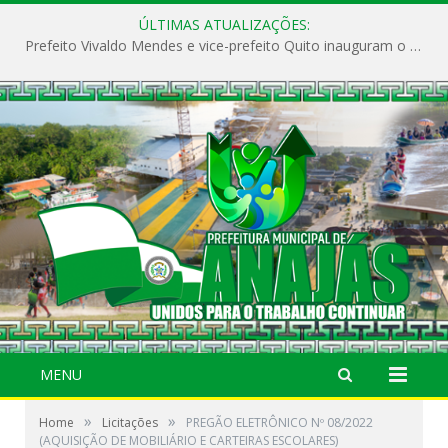
ÚLTIMAS ATUALIZAÇÕES:
Prefeito Vivaldo Mendes e vice-prefeito Quito inauguram o CAPS e fortalecem a saúde pública em Anajás.
MENU
»
»
Home
Licitações
PREGÃO ELETRÔNICO Nº 08/2022
(AQUISIÇÃO DE MOBILIÁRIO E CARTEIRAS ESCOLARES)