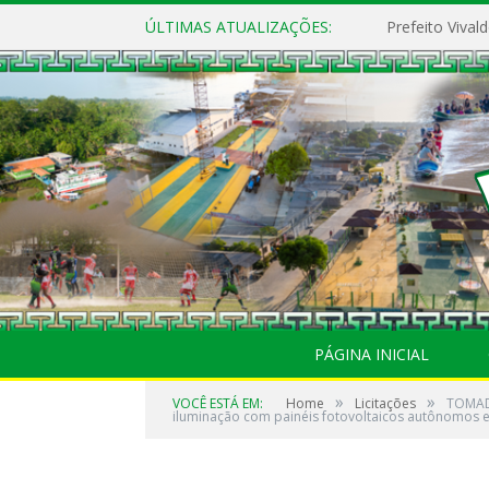
ÚLTIMAS ATUALIZAÇÕES:
PÁGINA INICIAL
»
»
VOCÊ ESTÁ EM:
Home
Licitações
TOMADA
iluminação com painéis fotovoltaicos autônomos e 