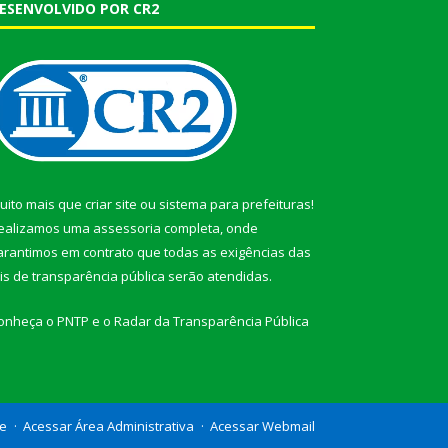
ESENVOLVIDO POR CR2
uito mais que
criar site
ou
sistema para prefeituras
!
ealizamos uma
assessoria
completa, onde
arantimos em contrato que todas as exigências das
eis de transparência pública
serão atendidas.
onheça o
PNTP
e o
Radar da Transparência Pública
te
Acessar Área Administrativa
Acessar Webmail