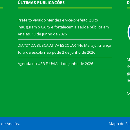
ÚLTIMAS PUBLICAÇÕES
D
Prefeito Vivaldo Mendes e vice-prefeito Quito
inauguram o CAPS e fortalecem a saúde pública em
Anajás.
13 de junho de 2026
DIA “D” DA BUSCA ATIVA ESCOLAR “No Marajó, criança
fora da escola não pode
2 de junho de 2026
M
Agenda da USB FLUVIAL
1 de junho de 2026
R
g
l
C
l de Anajás.
Mapa do Si