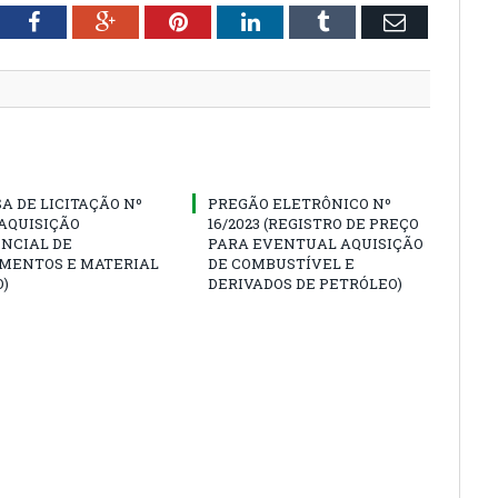
tter
Facebook
Google+
Pinterest
LinkedIn
Tumblr
Email
A DE LICITAÇÃO Nº
PREGÃO ELETRÔNICO Nº
 (AQUISIÇÃO
16/2023 (REGISTRO DE PREÇO
NCIAL DE
PARA EVENTUAL AQUISIÇÃO
MENTOS E MATERIAL
DE COMBUSTÍVEL E
)
DERIVADOS DE PETRÓLEO)