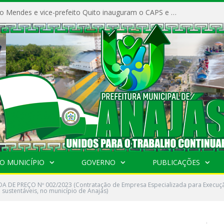
Prefeito Vivaldo Mendes e vice-prefeito Quito inauguram o CAPS e fortalecem a saúde pública em Anajás.
O MUNICÍPIO
GOVERNO
PUBLICAÇÕES
 DE PREÇO Nº 002/2023 (Contratação de Empresa Especializada para Execução
sustentáveis, no município de Anajás)