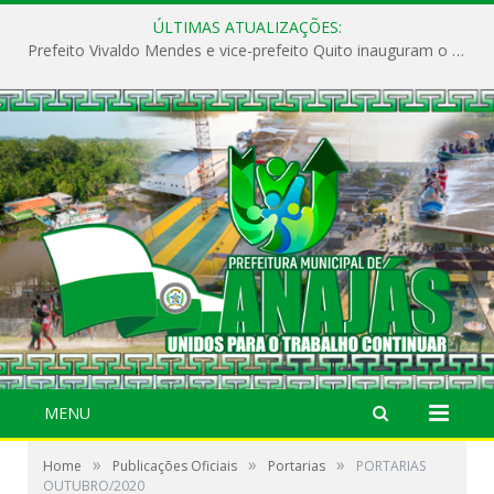
ÚLTIMAS ATUALIZAÇÕES:
Prefeito Vivaldo Mendes e vice-prefeito Quito inauguram o CAPS e fortalecem a saúde pública em Anajás.
MENU
»
»
»
Home
Publicações Oficiais
Portarias
PORTARIAS
OUTUBRO/2020