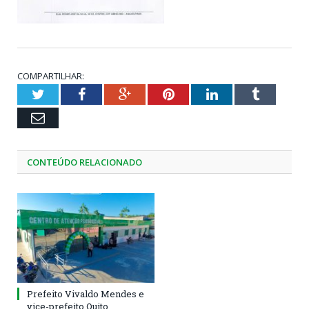
COMPARTILHAR:
Twitter
Facebook
Google+
Pinterest
LinkedIn
Tumblr
Email
CONTEÚDO RELACIONADO
Prefeito Vivaldo Mendes e
vice-prefeito Quito