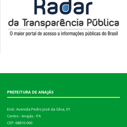
PREFEITURA DE ANAJÁS
End.: Avenida Pedro José da Silva, 01
Centro - Anajás - PA
CEP: 68810-000