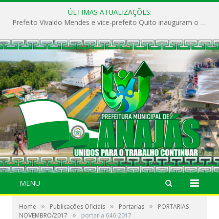
ÚLTIMAS ATUALIZAÇÕES:
Prefeito Vivaldo Mendes e vice-prefeito Quito inauguram o CAPS e fortalecem a saúde pública em Anajás.
MENU
»
»
»
Home
Publicações Oficiais
Portarias
PORTARIAS
»
NOVEMBRO/2017
portaria 646-2017