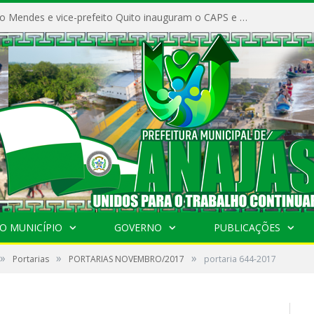
Prefeito Vivaldo Mendes e vice-prefeito Quito inauguram o CAPS e fortalecem a saúde pública em Anajás.
O MUNICÍPIO
GOVERNO
PUBLICAÇÕES
»
»
»
Portarias
PORTARIAS NOVEMBRO/2017
portaria 644-2017