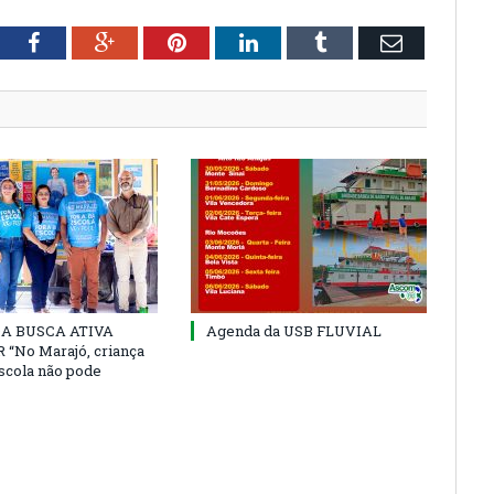
tter
Facebook
Google+
Pinterest
LinkedIn
Tumblr
Email
 DA BUSCA ATIVA
Agenda da USB FLUVIAL
“No Marajó, criança
escola não pode