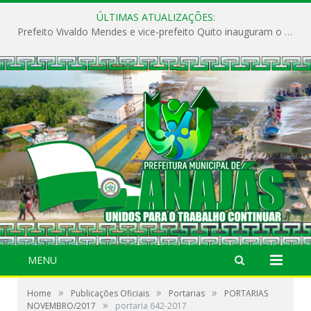
ÚLTIMAS ATUALIZAÇÕES:
Prefeito Vivaldo Mendes e vice-prefeito Quito inauguram o CAPS e fortalecem a saúde pública em Anajás.
MENU
»
»
»
Home
Publicações Oficiais
Portarias
PORTARIAS
»
NOVEMBRO/2017
portaria 642-2017