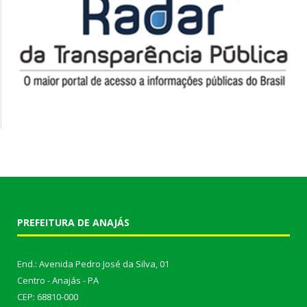
PREFEITURA DE ANAJÁS
End.: Avenida Pedro José da Silva, 01
Centro - Anajás - PA
CEP: 68810-000