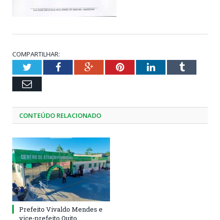
COMPARTILHAR:
Twitter
Facebook
Google+
Pinterest
LinkedIn
Tumblr
Email
CONTEÚDO RELACIONADO
Prefeito Vivaldo Mendes e
vice-prefeito Quito