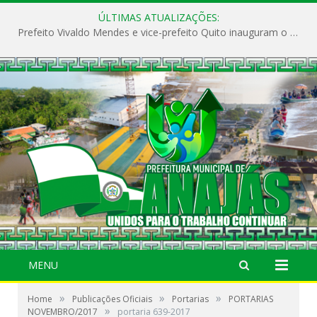
ÚLTIMAS ATUALIZAÇÕES:
Prefeito Vivaldo Mendes e vice-prefeito Quito inauguram o CAPS e fortalecem a saúde pública em Anajás.
MENU
»
»
»
Home
Publicações Oficiais
Portarias
PORTARIAS
»
NOVEMBRO/2017
portaria 639-2017