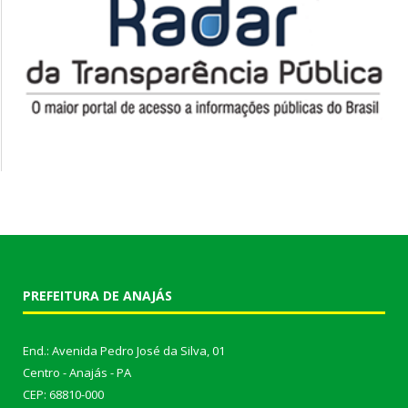
PREFEITURA DE ANAJÁS
End.: Avenida Pedro José da Silva, 01
Centro - Anajás - PA
CEP: 68810-000