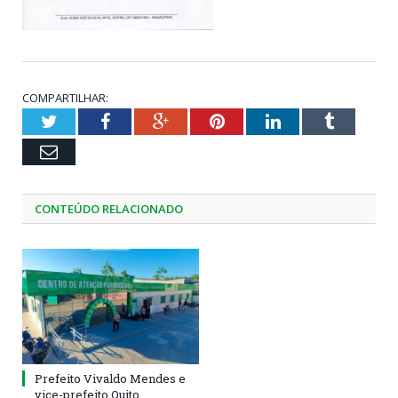
COMPARTILHAR:
Twitter
Facebook
Google+
Pinterest
LinkedIn
Tumblr
Email
CONTEÚDO RELACIONADO
Prefeito Vivaldo Mendes e
vice-prefeito Quito