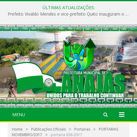
ÚLTIMAS ATUALIZAÇÕES:
Prefeito Vivaldo Mendes e vice-prefeito Quito inauguram o CAPS e fortalecem a saúde pública em Anajás.
MENU
»
»
»
Home
Publicações Oficiais
Portarias
PORTARIAS
»
NOVEMBRO/2017
portaria 638-2017