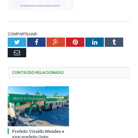
COMPARTILHAR:
Twitter
Facebook
Google+
Pinterest
LinkedIn
Tumblr
Email
CONTEÚDO RELACIONADO
Prefeito Vivaldo Mendes e
vice-prefeito Quito