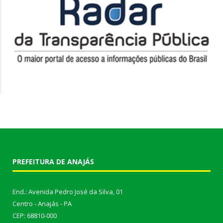
PREFEITURA DE ANAJÁS
End.: Avenida Pedro José da Silva, 01
Centro - Anajás - PA
CEP: 68810-000