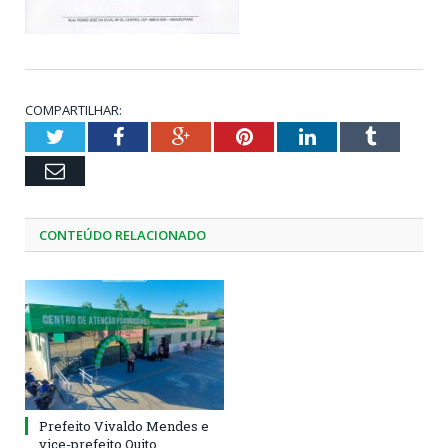
COMPARTILHAR:
Twitter
Facebook
Google+
Pinterest
LinkedIn
Tumblr
Email
CONTEÚDO RELACIONADO
Prefeito Vivaldo Mendes e
vice-prefeito Quito