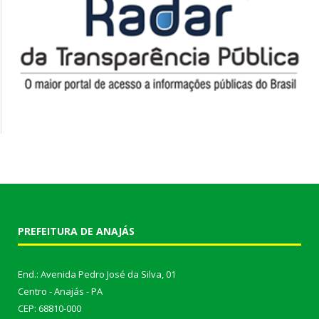
PREFEITURA DE ANAJÁS
End.: Avenida Pedro José da Silva, 01
Centro - Anajás - PA
CEP: 68810-000