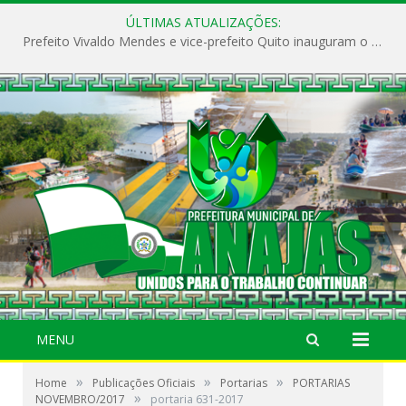
ÚLTIMAS ATUALIZAÇÕES:
Prefeito Vivaldo Mendes e vice-prefeito Quito inauguram o CAPS e fortalecem a saúde pública em Anajás.
MENU
»
»
»
Home
Publicações Oficiais
Portarias
PORTARIAS
»
NOVEMBRO/2017
portaria 631-2017