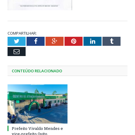
COMPARTILHAR:
Twitter
Facebook
Google+
Pinterest
LinkedIn
Tumblr
Email
CONTEÚDO RELACIONADO
Prefeito Vivaldo Mendes e
vice-prefeito Quito