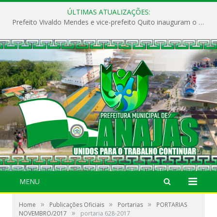
ÚLTIMAS ATUALIZAÇÕES:
Prefeito Vivaldo Mendes e vice-prefeito Quito inauguram o CAPS e fortalecem a saúde pública em Anajás.
MENU
»
»
»
Home
Publicações Oficiais
Portarias
PORTARIAS
»
NOVEMBRO/2017
portaria 628-2017