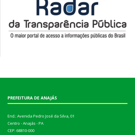
PREFEITURA DE ANAJÁS
End.: Avenida Pedro José da Silva, 01
Centro - Anajás - PA
CEP: 68810-000