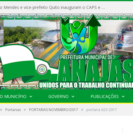
Prefeito Vivaldo Mendes e vice-prefeito Quito inauguram o CAPS e fortalecem a saúde pública em Anajás.
O MUNICÍPIO
GOVERNO
PUBLICAÇÕES
»
»
»
Portarias
PORTARIAS NOVEMBRO/2017
portaria 623-2017