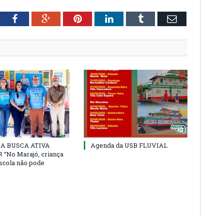
tter
Facebook
Google+
Pinterest
LinkedIn
Tumblr
Email
 DA BUSCA ATIVA
Agenda da USB FLUVIAL
“No Marajó, criança
escola não pode