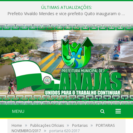
ÚLTIMAS ATUALIZAÇÕES:
Prefeito Vivaldo Mendes e vice-prefeito Quito inauguram o CAPS e fortalecem a saúde pública em Anajás.
MENU
»
»
»
Home
Publicações Oficiais
Portarias
PORTARIAS
»
NOVEMBRO/2017
portaria 620-2017