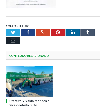
COMPARTILHAR:
Twitter
Facebook
Google+
Pinterest
LinkedIn
Tumblr
Email
CONTEÚDO RELACIONADO
Prefeito Vivaldo Mendes e
vice-prefeito Quito