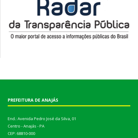
PREFEITURA DE ANAJÁS
End.: Avenida Pedro José da Silva, 01
Centro - Anajás - PA
CEP: 68810-000