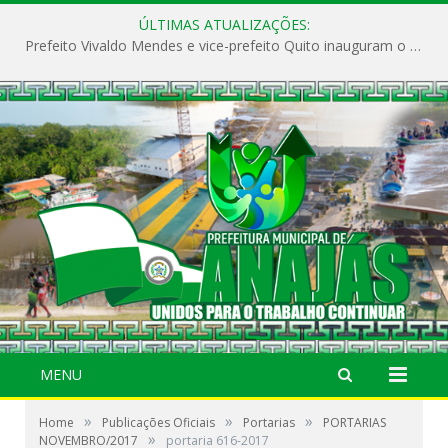
ÚLTIMAS ATUALIZAÇÕES:
Prefeito Vivaldo Mendes e vice-prefeito Quito inauguram o CAPS e fortalecem a saúde pública em Anajás.
MENU
»
»
»
Home
Publicações Oficiais
Portarias
PORTARIAS
»
NOVEMBRO/2017
portaria 616-2017