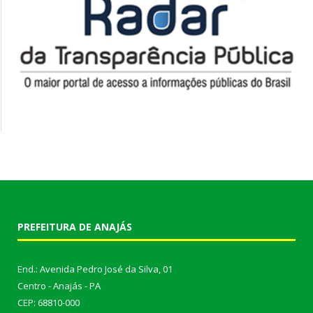
PREFEITURA DE ANAJÁS
End.: Avenida Pedro José da Silva, 01
Centro - Anajás - PA
CEP: 68810-000