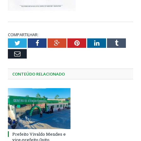
COMPARTILHAR:
Twitter
Facebook
Google+
Pinterest
LinkedIn
Tumblr
Email
CONTEÚDO RELACIONADO
Prefeito Vivaldo Mendes e
vice-prefeito Quito