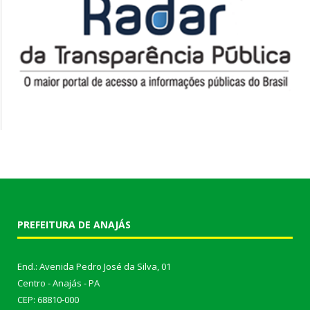
PREFEITURA DE ANAJÁS
End.: Avenida Pedro José da Silva, 01
Centro - Anajás - PA
CEP: 68810-000