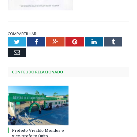
COMPARTILHAR:
Twitter
Facebook
Google+
Pinterest
LinkedIn
Tumblr
Email
CONTEÚDO RELACIONADO
Prefeito Vivaldo Mendes e
vice-prefeito Quito