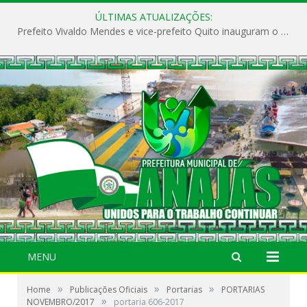
ÚLTIMAS ATUALIZAÇÕES:
Prefeito Vivaldo Mendes e vice-prefeito Quito inauguram o CAPS e fortalecem a saúde pública em Anajás.
MENU
»
»
»
Home
Publicações Oficiais
Portarias
PORTARIAS
»
NOVEMBRO/2017
portaria 606-2017