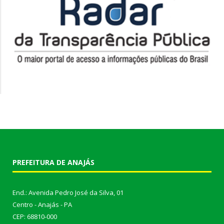
PREFEITURA DE ANAJÁS
End.: Avenida Pedro José da Silva, 01
Centro - Anajás - PA
CEP: 68810-000