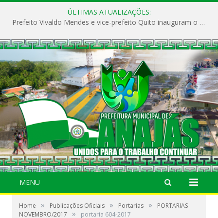
ÚLTIMAS ATUALIZAÇÕES:
Prefeito Vivaldo Mendes e vice-prefeito Quito inauguram o CAPS e fortalecem a saúde pública em Anajás.
MENU
»
»
»
Home
Publicações Oficiais
Portarias
PORTARIAS
»
NOVEMBRO/2017
portaria 604-2017