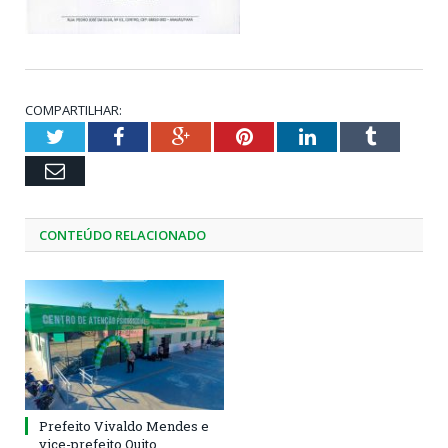
COMPARTILHAR:
Twitter
Facebook
Google+
Pinterest
LinkedIn
Tumblr
Email
CONTEÚDO RELACIONADO
Prefeito Vivaldo Mendes e
vice-prefeito Quito