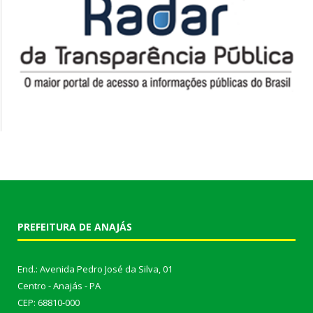
PREFEITURA DE ANAJÁS
End.: Avenida Pedro José da Silva, 01
Centro - Anajás - PA
CEP: 68810-000