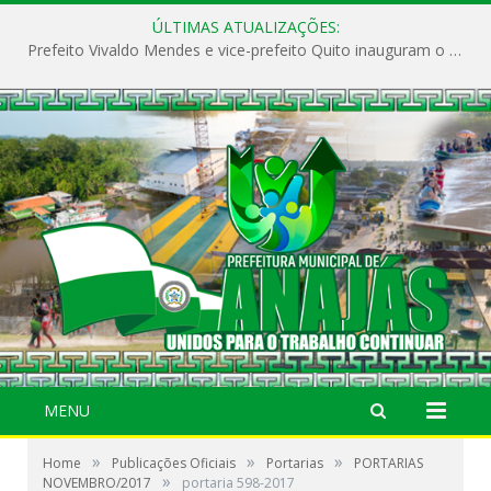
ÚLTIMAS ATUALIZAÇÕES:
Prefeito Vivaldo Mendes e vice-prefeito Quito inauguram o CAPS e fortalecem a saúde pública em Anajás.
MENU
»
»
»
Home
Publicações Oficiais
Portarias
PORTARIAS
»
NOVEMBRO/2017
portaria 598-2017