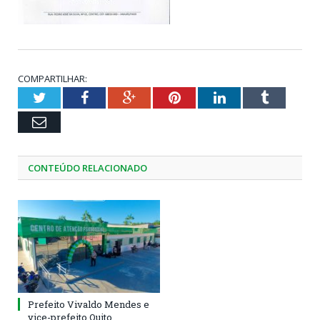
COMPARTILHAR:
Twitter
Facebook
Google+
Pinterest
LinkedIn
Tumblr
Email
CONTEÚDO RELACIONADO
Prefeito Vivaldo Mendes e
vice-prefeito Quito