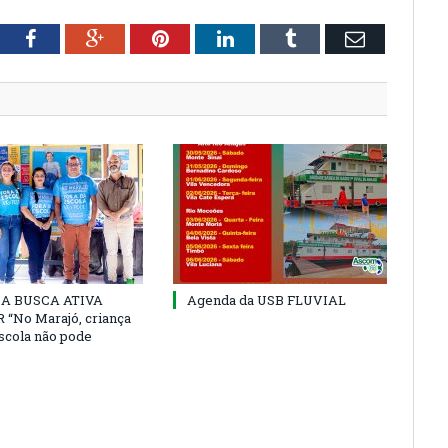
tter
Facebook
Google+
Pinterest
LinkedIn
Tumblr
Email
 DA BUSCA ATIVA
Agenda da USB FLUVIAL
“No Marajó, criança
escola não pode