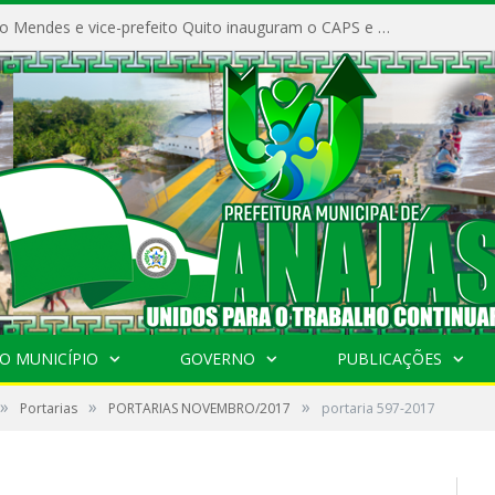
Prefeito Vivaldo Mendes e vice-prefeito Quito inauguram o CAPS e fortalecem a saúde pública em Anajás.
O MUNICÍPIO
GOVERNO
PUBLICAÇÕES
»
»
»
Portarias
PORTARIAS NOVEMBRO/2017
portaria 597-2017