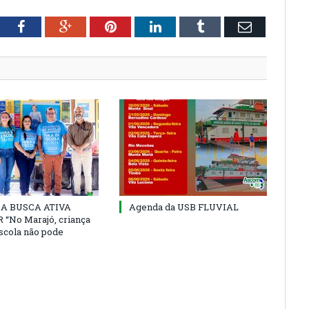
tter
Facebook
Google+
Pinterest
LinkedIn
Tumblr
Email
 DA BUSCA ATIVA
Agenda da USB FLUVIAL
“No Marajó, criança
escola não pode