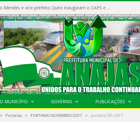
Prefeito Vivaldo Mendes e vice-prefeito Quito inauguram o CAPS e fortalecem a saúde pública em Anajás.
O MUNICÍPIO
GOVERNO
PUBLICAÇÕES
»
»
»
Portarias
PORTARIAS NOVEMBRO/2017
portaria 591-2017