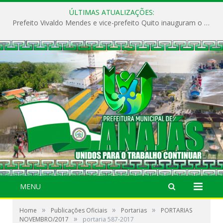
ÚLTIMAS ATUALIZAÇÕES:
Prefeito Vivaldo Mendes e vice-prefeito Quito inauguram o CAPS e fortalecem a saúde pública em Anajás.
MENU
»
»
»
Home
Publicações Oficiais
Portarias
PORTARIAS
»
NOVEMBRO/2017
portaria 587-2017