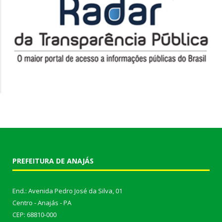
PREFEITURA DE ANAJÁS
End.: Avenida Pedro José da Silva, 01
Centro - Anajás - PA
CEP: 68810-000