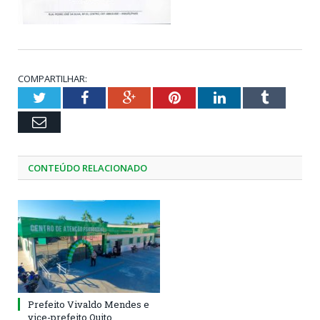
COMPARTILHAR:
Twitter
Facebook
Google+
Pinterest
LinkedIn
Tumblr
Email
CONTEÚDO RELACIONADO
Prefeito Vivaldo Mendes e
vice-prefeito Quito