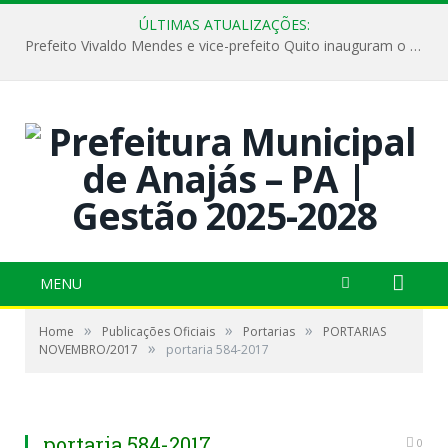
ÚLTIMAS ATUALIZAÇÕES:
Prefeito Vivaldo Mendes e vice-prefeito Quito inauguram o CAPS e fortalecem a saúde pública em Anajás.
MENU
»
»
»
Home
Publicações Oficiais
Portarias
PORTARIAS
»
NOVEMBRO/2017
portaria 584-2017
portaria 584-2017
0