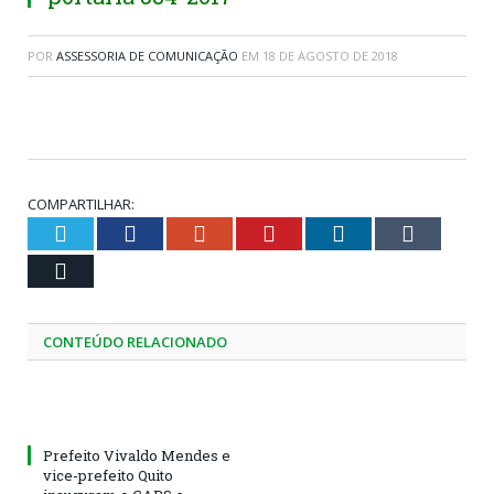
POR
ASSESSORIA DE COMUNICAÇÃO
EM
18 DE AGOSTO DE 2018
COMPARTILHAR:
Twitter
Facebook
Google+
Pinterest
LinkedIn
Tumblr
Email
CONTEÚDO RELACIONADO
Prefeito Vivaldo Mendes e
vice-prefeito Quito